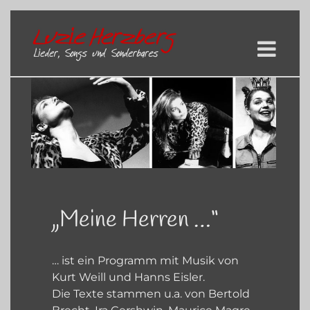
Skip
to
content
Zeige
grösseres
Bild
„Meine Herren …“
… ist ein Programm mit Musik von
Kurt Weill und Hanns Eisler.
Die Texte stammen u.a. von Bertold