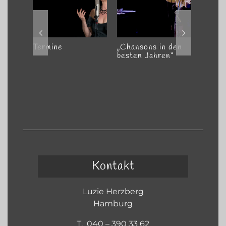
Termine
„Chansons in den
„Erst 
besten Jahren“
und wa
Kontakt
Luzie Herzberg
Hamburg
T. 040 – 390 33 62