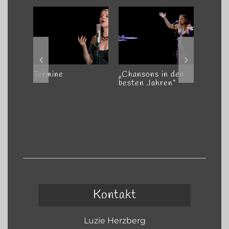
Termine
„Chansons in den
„Erst 
besten Jahren“
und wa
Kontakt
Luzie Herzberg