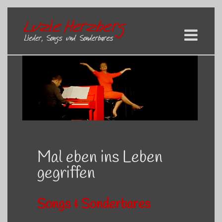
Skip
to
content
Zeige
grösseres
Bild
Mal eben ins Leben
gegriffen
Songs & Sonderbares